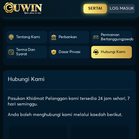
SERTAI
LOG MASUK
Permainan
Tentang Kami
Perbankan
Bertanggungjawab
Terma Dan
Dasar Privasi
Hubungi Kami
Syarat
Hubungi Kami
Pasukan Khidmat Pelanggan kami tersedia 24 jam sehari, 7
hari seminggu.
Anda boleh menghubungi kami melalui kaedah berikut.