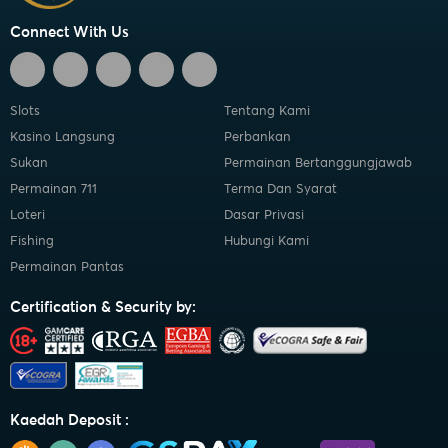
Connect With Us
Slots
Tentang Kami
Kasino Langsung
Perbankan
Sukan
Permainan Bertanggungjawab
Permainan 711
Terma Dan Syarat
Loteri
Dasar Privasi
Fishing
Hubungi Kami
Permainan Pantas
Certification & Security by:
Kaedah Deposit :